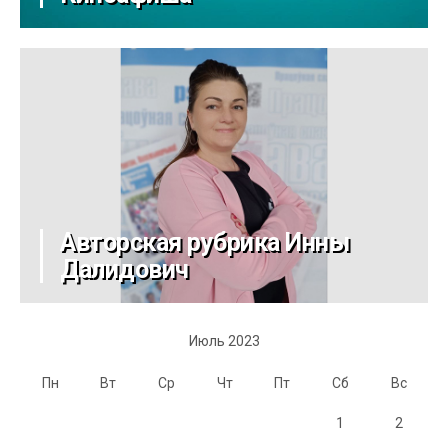
Авторская рубрика Инны
Далидович
Июль 2023
Пн
Вт
Ср
Чт
Пт
Сб
Вс
1
2