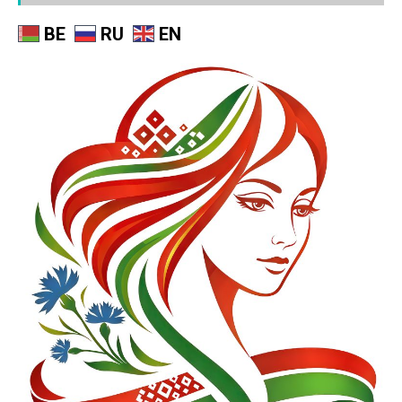
BE
RU
EN