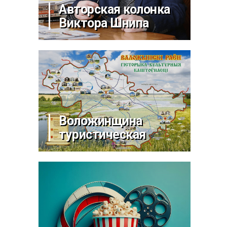
Авторская колонка
Виктора Шнипа
Воложинщина
туристическая