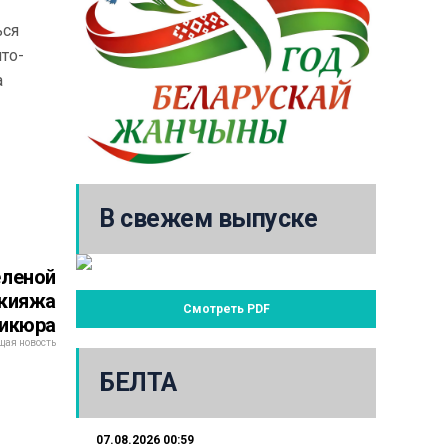
ься
то-
а
В свежем выпуске
еленой
акияжа
Смотреть PDF
никюра
ая новость
БЕЛТА
07.08.2026 00:59