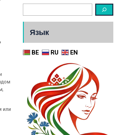
Язык
о
BE
RU
EN
и
ходом
м,
м или