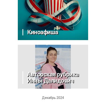
Киноафиша
Авторская рубрика
Инны Далидович
Декабрь 2024