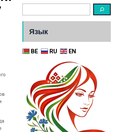
 
Язык
BE
RU
EN
его
ов
и
да
е