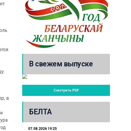
ет
оль
ется
В свежем выпуске
я
ду.
Смотреть PDF
р, в
БЕЛТА
ым
тура
год
07.08.2026 19:25