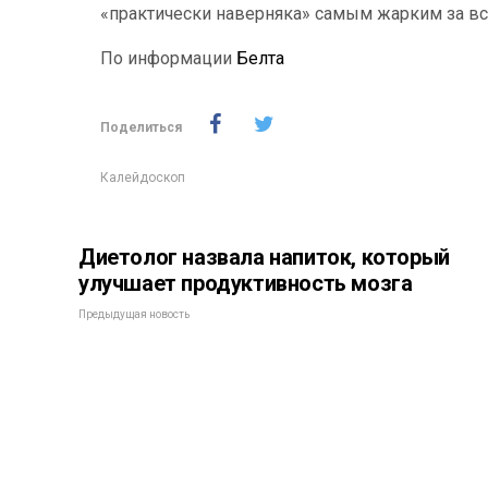
«практически наверняка» самым жарким за в
По информации
Белта
Поделиться
Калейдоскоп
Диетолог назвала напиток, который
улучшает продуктивность мозга
Предыдущая новость