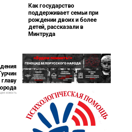
Как государство
поддерживает семьи при
рождении двоих и более
детей, рассказали в
Минтруда
едения
Турчин
 главу
города
ая новость