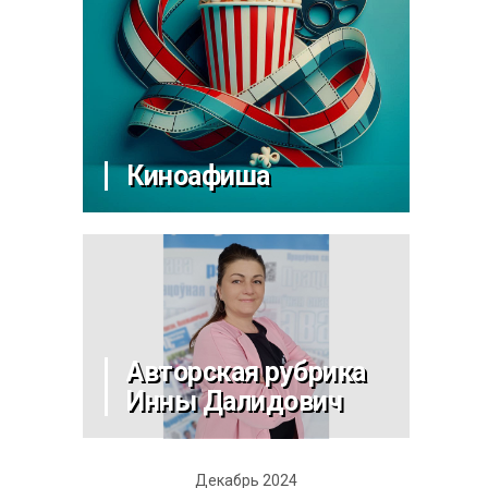
Киноафиша
Авторская рубрика
Инны Далидович
Декабрь 2024