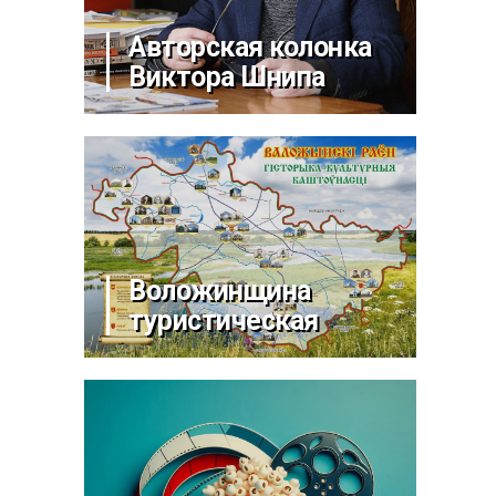
Авторская колонка
Виктора Шнипа
Воложинщина
туристическая