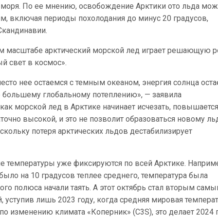
моря. По ее мнению, освобождение Арктики ото льда мож
, включая периоды похолодания до минус 20 градусов,
Скандинавии.
ном масштабе арктический морской лед играет решающую р
й свет в космос».
есто нее остаемся с темным океаном, энергия солнца оста
ще большему глобальному потеплению», — заявила
, как морской лед в Арктике начинает исчезать, повышаетс
аточно высокой, и это не позволит образоваться новому ль
скольку потеря арктических льдов дестабилизирует
ие температуры уже фиксируются по всей Арктике. Наприме
было на 10 градусов теплее среднего, температура была
ого полюса начали таять. А этот октябрь стал вторым сам
 уступив лишь 2023 году, когда средняя мировая темпера
по изменению климата «Коперник» (C3S), это делает 2024 