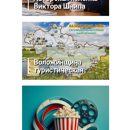
Виктора Шнипа
Воложинщина
туристическая