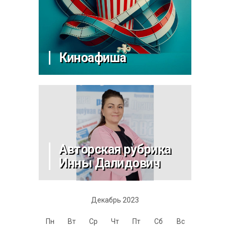
Киноафиша
Авторская рубрика
Инны Далидович
Декабрь 2023
Пн
Вт
Ср
Чт
Пт
Сб
Вс