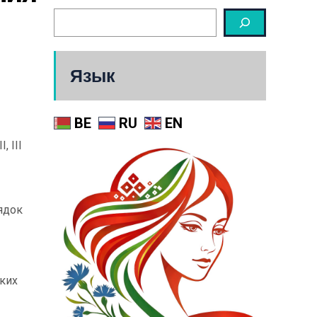
Язык
BE
RU
EN
 III
ядок
ких