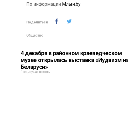
По информации
Млын.by
Поделиться
Общество
4 декабря в районном краеведческом
музее открылась выставка «Иудаизм н
Беларуси»
Предыдущая новость