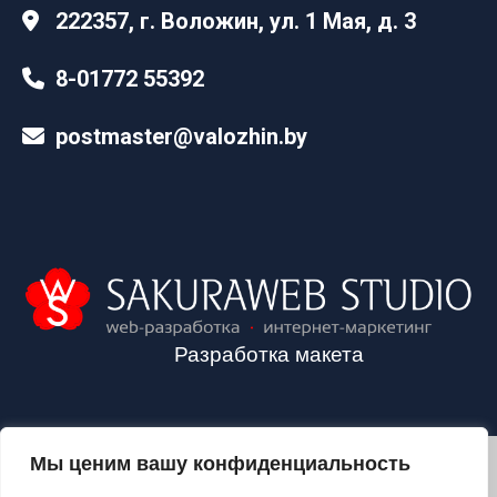
222357, г. Воложин, ул. 1 Мая, д. 3
8-01772 55392
postmaster@valozhin.by
Разработка макета
Мы ценим вашу конфиденциальность
2024©VALOZHIN.BY - НОВОСТИ ВОЛОЖИНСКОГО РАЙОНА