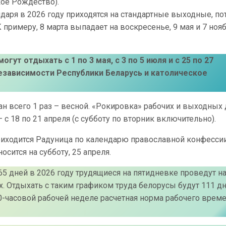
кое Рождество).
аря в 2026 году приходятся на стандартные выходные, по
примеру, 8 марта выпадает на воскресенье, 9 мая и 7 нояб
гут отдыхать с 1 по 3 мая, с 3 по 5 июля и с 25 по 27
Независимости Республики Беларусь и католическое
ан всего 1 раз – весной. «Рокировка» рабочих и выходных
 с 18 по 21 апреля (с субботу по вторник включительно).
, приходится Радуница по календарю православной конфессии
осится на субботу, 25 апреля.
5 дней в 2026 году трудящиеся на пятидневке проведут н
х. Отдыхать с таким графиком труда белорусы будут 111 дн
40-часовой рабочей неделе расчетная норма рабочего врем