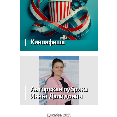
Киноафиша
Авторская рубрика
Инны Далидович
Декабрь 2025