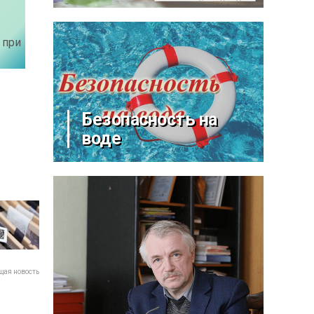
 при
Безопасность на
воде
ая новость