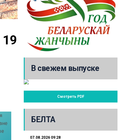
19 
В свежем выпуске
Смотреть PDF
я
БЕЛТА
ане
ые
07.08.2026 09:28