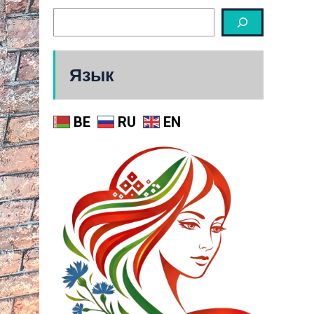
Язык
BE
RU
EN