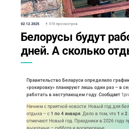
02.12.2025
570 просмотров
Белорусы будут рабо
дней. А сколько от
Правительство Беларуси определило график 
«рокировку» планируют лишь один раз – в с
работать в наступающем году.
Сообщает
1pro
Начнем с приятной новости. Новый год для бе
отдыха – с
1 по 4 января
. Дело в том, что
1
и
2
отмечают Новый год. Праздники в 2026 году пр
выходные – суббота и воскресенье.