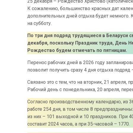
25 декабря – Рождество Христово (католичес
К сожалению, большинство красных дат календ
дополнительных дней отдыха будет немного. К 
на субботу.
По три дня подряд трудящиеся в Беларуси смо
декабря, поскольку Праздник труда, День 
Рождество будем отмечать по пятницам.
Перенос рабочих дней в 2026 году запланиров
позволит получить сразу 4 дня отдыха подряд –
Связано это с тем, что на вторник, 21 апреля
Рабочий день с понедельника, 20 апреля, перен
Согласно производственному календарю, из 36
работе 254 дня, в том числе 8 предпраздничны
из них – 101 выходной и 10 праздников. При 
составит 2024 часов, а при 35-часовой – 1770.