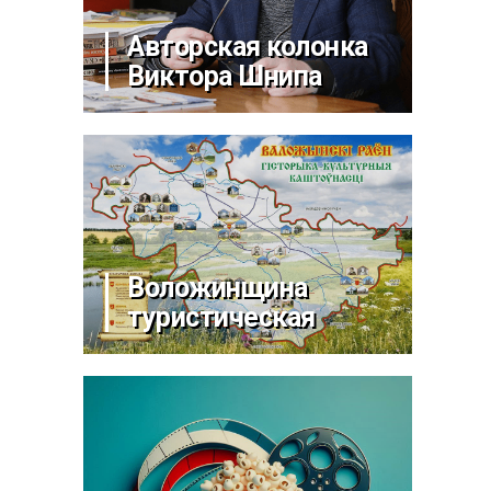
Авторская колонка
Виктора Шнипа
Воложинщина
туристическая