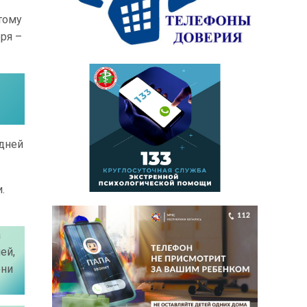
тому
ря –
 дней
.
а
ей,
ени