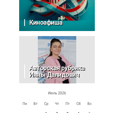
Киноафиша
Авторская рубрика
Инны Далидович
Июль 2026
Пн
Вт
Ср
Чт
Пт
Сб
Вс