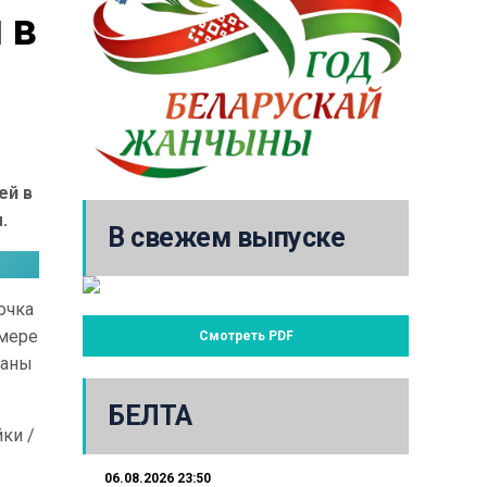
в 
ей в
.
В свежем выпуске
очка
змере
Смотреть PDF
ганы
БЕЛТА
ки /
06.08.2026 23:50