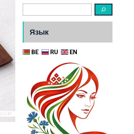
Язык
BE
RU
EN