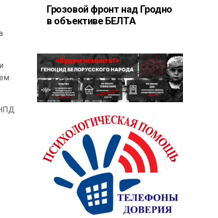
Грозовой фронт над Гродно
в объективе БЕЛТА
а
и
цем
 НПД
о