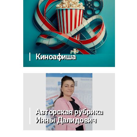
Киноафиша
Авторская рубрика
Инны Далидович