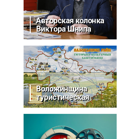
Авторская колонка
Виктора Шнипа
Воложинщина
туристическая