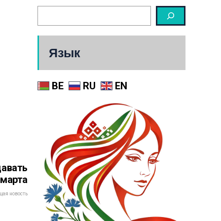
Язык
BE
RU
EN
давать
 марта
ая новость