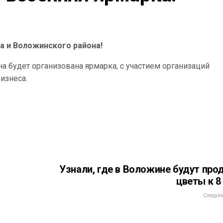
а и Воложинского района!
на будет организована ярмарка, с участием организаций
изнеса.
Узнали, где в Воложине будут про
цветы к 8
Следующ