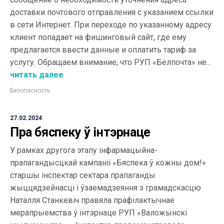
доставки почтового отправления с указанием ссылки
в сети Интернет. При переходе по указанному адресу
клиент попадает на фишинговый сайт, где ему
предлагается ввести данные и оплатить тариф за
услугу. Обращаем внимание, что РУП «Белпочта» не...
читать далее
Безопасность
27.02.2024
Пра бяспеку ў інтэрнаце
У рамках другога этапу інфармацыйна-
прапагандысцкай кампаніі «Бяспека ў кожны дом!»
старшы інспектар сектара прапаганды
жыццядзейнасці і ўзаемадзеяння з грамадскасцю
Наталля Станкевіч правяла прафілактычнае
мерапрыемства ў інтэрнаце РУП «Валожынскі