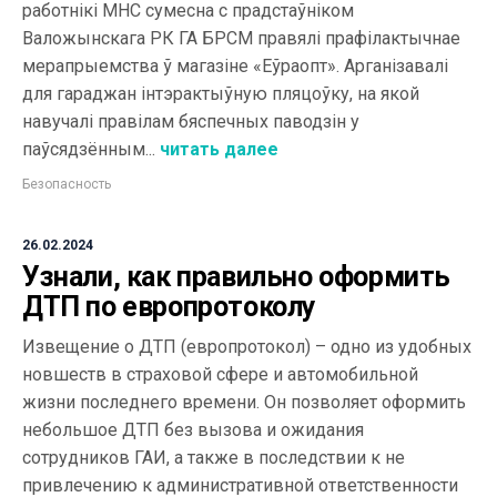
работнікі МНС сумесна с прадстаўніком
Валожынскага РК ГА БРСМ правялі прафілактычнае
мерапрыемства ў магазіне «Еўраопт». Арганізавалі
для гараджан інтэрактыўную пляцоўку, на якой
навучалі правілам бяспечных паводзін у
паўсядзённым...
читать далее
Безопасность
26.02.2024
Узнали, как правильно оформить
ДТП по европротоколу
Извещение о ДТП (европротокол) – одно из удобных
новшеств в страховой сфере и автомобильной
жизни последнего времени. Он позволяет оформить
небольшое ДТП без вызова и ожидания
сотрудников ГАИ, а также в последствии к не
привлечению к административной ответственности