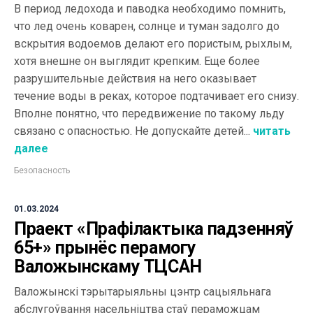
В период ледохода и паводка необходимо помнить,
что лед очень коварен, солнце и туман задолго до
вскрытия водоемов делают его пористым, рыхлым,
хотя внешне он выглядит крепким. Еще более
разрушительные действия на него оказывает
течение воды в реках, которое подтачивает его снизу.
Вполне понятно, что передвижение по такому льду
связано с опасностью. Не допускайте детей...
читать
далее
Безопасность
01.03.2024
Праект «Прафілактыка падзенняў
65+» прынёс перамогу
Валожынскаму ТЦСАН
Валожынскі тэрытарыяльны цэнтр сацыяльнага
абслугоўвання насельніцтва стаў пераможцам