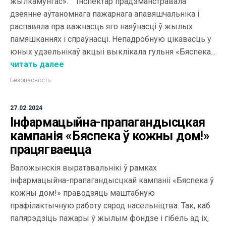
жылкамунгас». Інспектар прадэманстравала
дзеянне аўтаномнага пажарнага апавяшчальніка і
распавяла пра важнасць яго наяўнасці ў жылых
памяшканнях і спраўнасці. Непадробную цікавасць у
юных удзельнікаў акцыі выклікала гульня «Бяспека...
читать далее
Безопасность
27.02.2024
Інфармацыйна-прапагандысцкая
кампанія «Бяспека ў кожны дом!»
працягваецца
Валожынскія выратавальнікі ў рамках
інфармацыйна-прапагандысцкай кампаніі «Бяспека ў
кожны дом!» праводзяць маштабную
прафілактычную работу сярод насельніцтва. Так, каб
папярэдзіць пажары ў жылым фондзе і гібель ад іх,