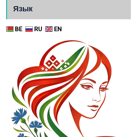
Язык
BE
RU
EN