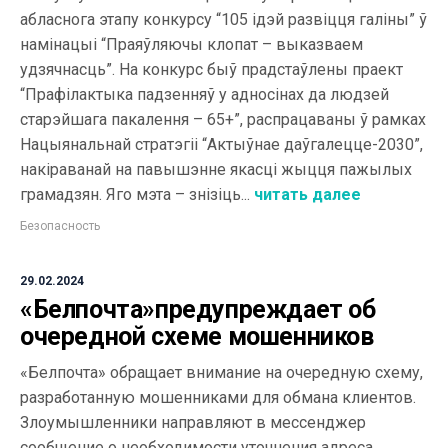
абласнога этапу конкурсу “105 ідэй развіцця галіны” ў
намінацыі “Праяўляючы клопат – выказваем
удзячнасць”. На конкурс быў прадстаўлены праект
“Прафілактыка падзенняў у адносінах да людзей
старэйшага пакалення – 65+”, распрацаваны ў рамках
Нацыянальнай стратэгіі “Актыўнае даўгалецце-2030”,
накіраванай на павышэнне якасці жыцця пажылых
грамадзян. Яго мэта – знізіць...
читать далее
Безопасность
29.02.2024
«Белпочта»предупреждает об
очередной схеме мошенников
«Белпочта» обращает внимание на очередную схему,
разработанную мошенниками для обмана клиентов.
Злоумышленники направляют в мессенджер
сообщение о необходимости уточнения адреса