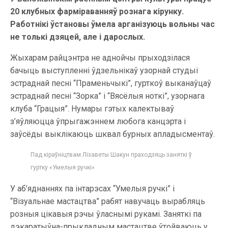
20 клубных фарміраванняў рознага кірунку.
Работнікі ўстановы ўмела арганізуюць вольны час
не толькі дзяцей, але і дарослых.
Жыхарам райцэнтра не аднойчы прыходзілася
бачыць выступленні ўдзельнікаў узорнай студыі
эстраднай песні “Праменьчыкі”, гурткоў выканаўцаў
эстраднай песні “Зорка” і “Вясёлыя ноткі”, узорнага
клуба “Грацыя”. Нумары гэтых калектываў
з’яўляюцца ўпрыгажэннем любога канцэрта і
заўсёды выклікаюць шквал бурных апладысментаў.
Пад кіраўніцтвам Лізаветы Шакун праходзяць заняткі ў
гуртку «Умелыя ручкі»
У аб’яднаннях па інтарэсах “Умелыя ручкі” і
“Візуальнае мастацтва” рабят навучаць вырабляць
розныя цікавыя рэчы ўласнымі рукамі. Заняткі па
дэкаратыўна-прыкладным мастацтве ўтойваюць у