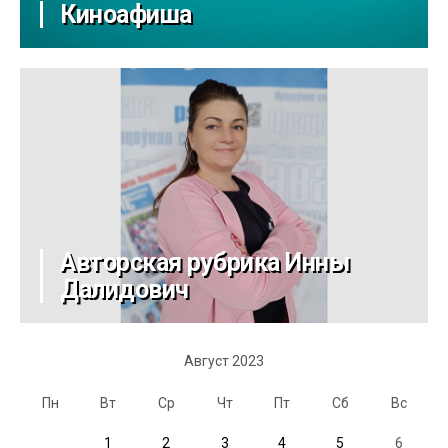
Киноафиша
Авторская рубрика Инны
Далидович
Август 2023
Пн
Вт
Ср
Чт
Пт
Сб
Вс
1
2
3
4
5
6