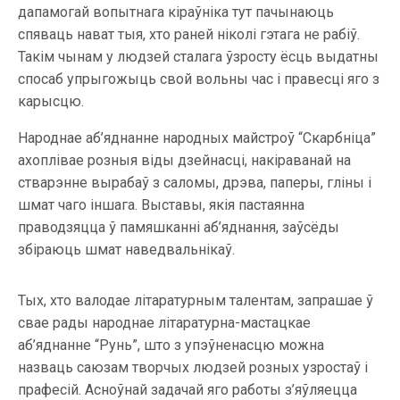
дапамогай вопытнага кіраўніка тут пачынаюць
спяваць нават тыя, хто раней ніколі гэтага не рабіў.
Такім чынам у людзей сталага ўзросту ёсць выдатны
спосаб упрыгожыць свой вольны час і правесці яго з
карысцю.
Народнае аб’яднанне народных майстроў “Скарбніца”
ахоплівае розныя віды дзейнасці, накіраванай на
стварэнне вырабаў з саломы, дрэва, паперы, гліны і
шмат чаго іншага. Выставы, якія пастаянна
праводзяцца ў памяшканні аб’яднання, заўсёды
збіраюць шмат наведвальнікаў.
Тых, хто валодае літаратурным талентам, запрашае ў
свае рады народнае літаратурна-мастацкае
аб’яднанне “Рунь”, што з упэўненасцю можна
назваць саюзам творчых людзей розных узростаў і
прафесій. Асноўнай задачай яго работы з’яўляецца