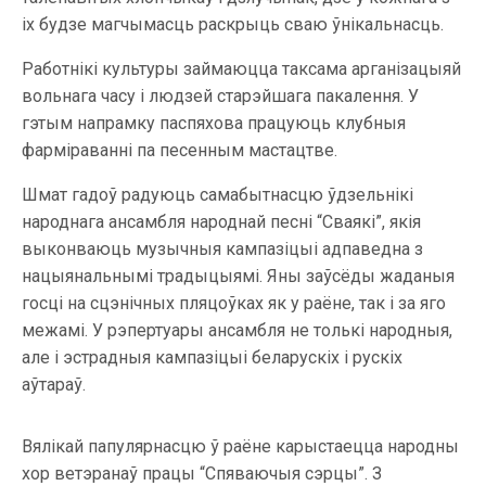
іх будзе магчымасць раскрыць сваю ўнікальнасць.
Работнікі культуры займаюцца таксама арганізацыяй
вольнага часу і людзей старэйшага пакалення. У
гэтым напрамку паспяхова працуюць клубныя
фарміраванні па песенным мастацтве.
Шмат гадоў радуюць самабытнасцю ўдзельнікі
народнага ансамбля народнай песні “Сваякі”, якія
выконваюць музычныя кампазіцыі адпаведна з
нацыянальнымі традыцыямі. Яны заўсёды жаданыя
госці на сцэнічных пляцоўках як у раёне, так і за яго
межамі. У рэпертуары ансамбля не толькі народныя,
але і эстрадныя кампазіцыі беларускіх і рускіх
аўтараў.
Вялікай папулярнасцю ў раёне карыстаецца народны
хор ветэранаў працы “Спяваючыя сэрцы”. З