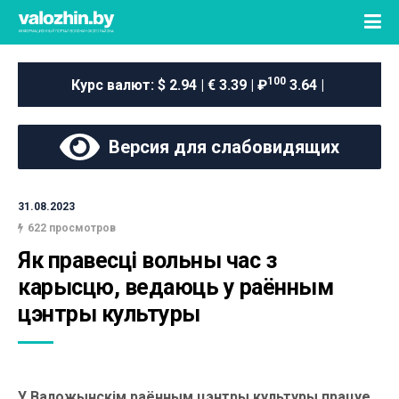
100
Курс валют:
$ 2.94 | € 3.39 | ₽
3.64 |
Версия для слабовидящих
31.08.2023
622 просмотров
Як правесці вольны час з 
карысцю, ведаюць у раённым 
цэнтры культуры
У Валожынскім раённым цэнтры культуры працуе