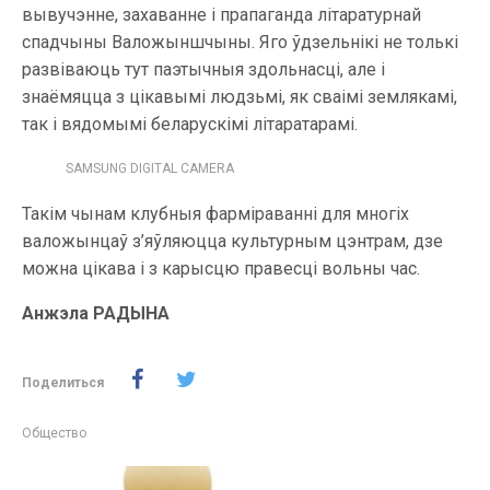
вывучэнне, захаванне і прапаганда літаратурнай
спадчыны Валожыншчыны. Яго ўдзельнікі не толькі
развіваюць тут паэтычныя здольнасці, але і
знаёмяцца з цікавымі людзьмі, як сваімі землякамі,
так і вядомымі беларускімі літаратарамі.
SAMSUNG DIGITAL CAMERA
Такім чынам клубныя фарміраванні для многіх
валожынцаў з’яўляюцца культурным цэнтрам, дзе
можна цікава і з карысцю правесці вольны час.
Анжэла РАДЫНА
Поделиться
Общество