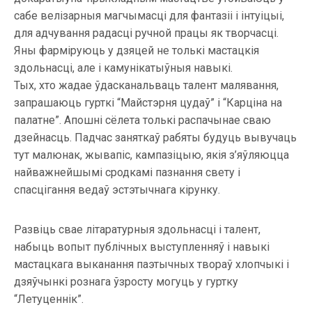
сабе велізарныя магчымасці для фантазіі і інтуіцыі,
для адчування радасці ручной працы як творчасці.
Яны фарміруюць у дзяцей не толькі мастацкія
здольнасці, але і камунікатыўныя навыкі.
Тых, хто жадае ўдасканальваць талент малявання,
запрашаюць гурткі “Майстэрня цудаў” і “Карціна на
палатне”. Апошні сёлета толькі распачынае сваю
дзейнасць. Падчас заняткаў рабяты будуць вывучаць
тут малюнак, жывапіс, кампазіцыю, якія з’яўляюцца
найважнейшымі сродкамі пазнання свету і
спасцігання ведаў эстэтычнага кірунку.
Развіць свае літаратурныя здольнасці і талент,
набыць вопыт публічных выступленняў і навыкі
мастацкага выканання паэтычных твораў хлопчыкі і
дзяўчынкі рознага ўзросту могуць у гуртку
“Летуценнік”.