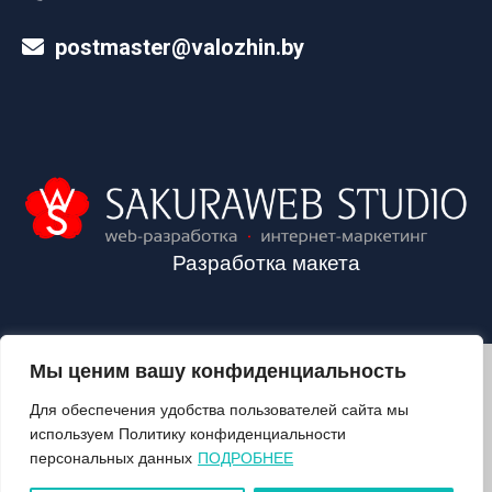
postmaster@valozhin.by
Разработка макета
Мы ценим вашу конфиденциальность
2024©VALOZHIN.BY - НОВОСТИ ВОЛОЖИНСКОГО РАЙОНА
Для обеспечения удобства пользователей сайта мы
используем Политику конфиденциальности
персональных данных
ПОДРОБНЕЕ
О ГАЗЕТЕ
ПОДПИСКА