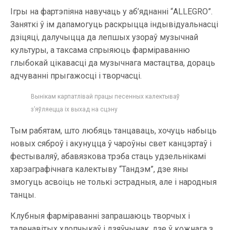
Ігры на фартэпіяна навучаць у аб’яднанні “ALLEGRO”.
Заняткі ў ім дапамогуць раскрыцца індывідуальнасці
дзіцяці, далучыцца да лепшых узораў музычнай
культуры, а таксама спрыяюць фарміраванню
глыбокай цікавасці да музычнага мастацтва, дораць
адчуванні прыгажосці і творчасці.
Вынікам карпатлівай працы песенных калектываў
з’яўляецца іх выхад на сцэну
Тым рабятам, што любяць танцаваць, хочуць набыць
новых сяброў і акунуцца ў чароўны свет канцэртаў і
фестываляў, абавязкова трэба стаць удзельнікамі
харэаграфічнага калектыву “Тандэм”, дзе яны
змогуць асвоіць не толькі эстрадныя, але і народныя
танцы.
Клубныя фарміраванні запрашаюць творчых і
таленавітых хлопчыкаў і дзяўчынак, дзе ў кожнага з