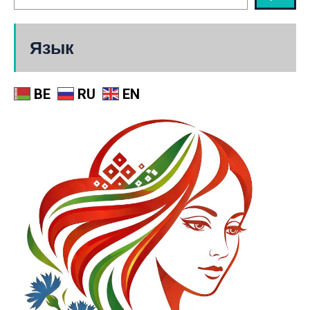
Язык
BE
RU
EN