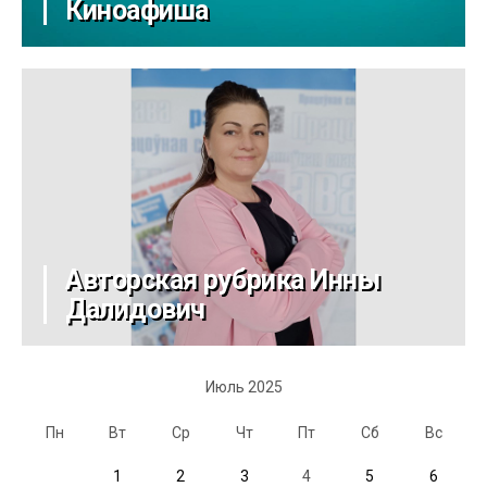
Киноафиша
Авторская рубрика Инны
Далидович
Июль 2025
Пн
Вт
Ср
Чт
Пт
Сб
Вс
1
2
3
4
5
6