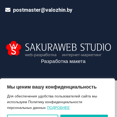
postmaster@valozhin.by
Разработка макета
Мы ценим вашу конфиденциальность
2024©VALOZHIN.BY - НОВОСТИ ВОЛОЖИНСКОГО РАЙОНА
Для обеспечения удобства пользователей сайта мы
используем Политику конфиденциальности
персональных данных
ПОДРОБНЕЕ
О ГАЗЕТЕ
ПОДПИСКА