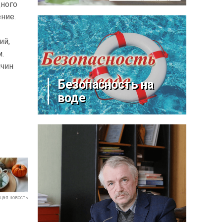
дного
ние.
ий,
м.
ичин
Безопасность на
воде
ая новость