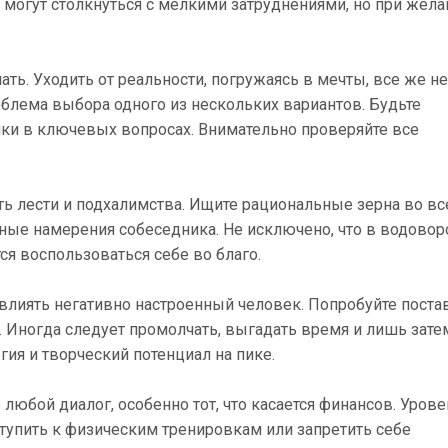
ни могут столкнуться с мелкими затруднениями, но при жел
ать. Уходить от реальности, погружаясь в мечты, все же не
облема выбора одного из нескольких вариантов. Будьте
пки в ключевых вопросах. Внимательно проверяйте все
ть лести и подхалимства. Ищите рациональные зерна во в
ные намерения собеседника. Не исключено, что в водовор
ся воспользоваться себе во благо.
влиять негативно настроенный человек. Попробуйте поста
я. Иногда следует промолчать, выгадать время и лишь зате
ия и творческий потенциал на пике.
юбой диалог, особенно тот, что касается финансов. Урове
тупить к физическим тренировкам или запретить себе