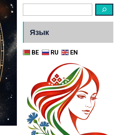
Язык
BE
RU
EN