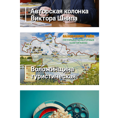
Авторская колонка
Виктора Шнипа
Воложинщина
туристическая