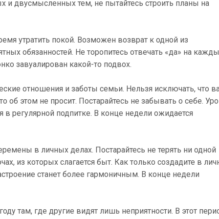
х и двусмысленных тем, не пытайтесь строить планы на
ремя утратить покой. Возможен возврат к одной из
тных обязанностей. Не торопитесь отвечать «да» на кажд
тонко завуалирован какой-то подвох.
ские отношения и заботы семьи. Нельзя исключать, что в
то об этом не просит. Постарайтесь не забывать о себе. Ур
я в регулярной подпитке. В конце недели ожидается
ремены в личных делах. Постарайтесь не терять ни одной
ах, из которых слагается быт. Как только создадите в ли
настроение станет более гармоничным. В конце недели
оду там, где другие видят лишь неприятности. В этот пери