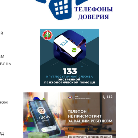
ый
ам
овень
чном
од