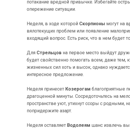
потакание вредной привычке. Избегайте остры
опережение ситуации.
Неделя, в ходе которой
Скорпионы
могут на в
вялотекущих проблем или появление малоприя
входящий вопрос. Есть риск, что в нем будет 
Для
Стрельцов
на первое место выйдут друже
будет свойственно помогать всем, даже тем, к
жизненных сил хоть и высок, однако нуждаетс
интересное предложение.
Неделя принесет
Козерогам
благоприятные пе
драгоценной минуты. Сосредоточьтесь на мелоч
пространстве уют, утихнут ссоры с родными, 
попридержите азарт.
Неделя оставляет
Водолеям
шанс извлечь выг