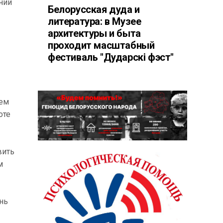
ании
Белорусская дуда и
литература: в Музее
архитектуры и быта
проходит масштабный
фестиваль "Дударскі фэст"
сем
оте
вить
м
нь