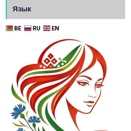
Язык
BE
RU
EN