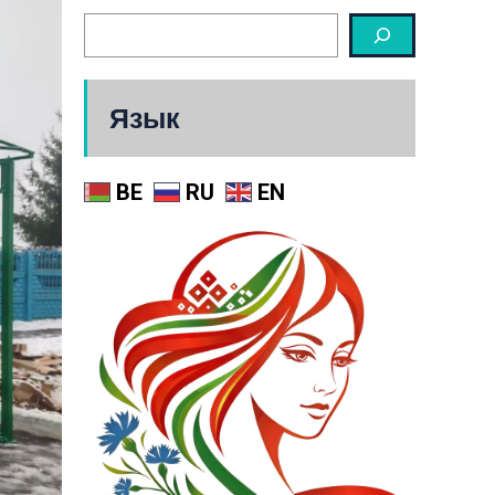
Язык
BE
RU
EN