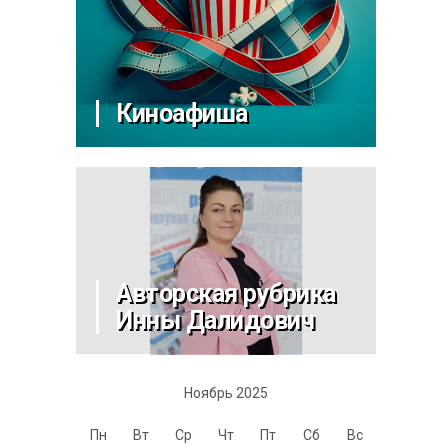
Киноафиша
Авторская рубрика
Инны Далидович
Ноябрь 2025
Пн
Вт
Ср
Чт
Пт
Сб
Вс