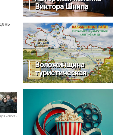
Виктора Шнипа
день
Воложинщина
туристическая
ая новость