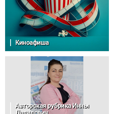
Киноафиша
Авторская рубрика Инны
Далидович