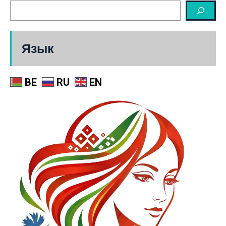
Язык
BE
RU
EN