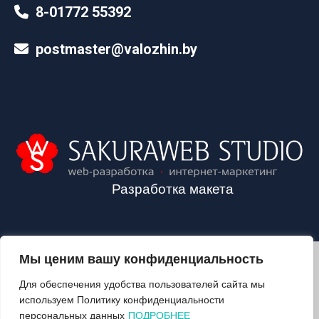
8-01772 55392
postmaster@valozhin.by
Разработка макета
Мы ценим вашу конфиденциальность
2024©VALOZHIN.BY - НОВОСТИ ВОЛОЖИНСКОГО РАЙОНА
Для обеспечения удобства пользователей сайта мы
используем Политику конфиденциальности
персональных данных
ПОДРОБНЕЕ