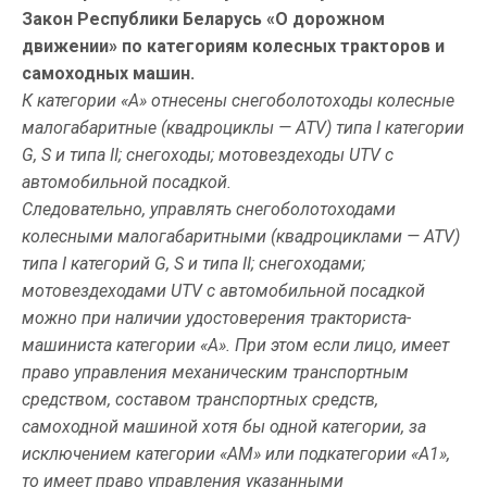
Закон Республики Беларусь «О дорожном
движении» по категориям колесных тракторов и
самоходных машин.
К категории «А» отнесены снегоболотоходы колесные
малогабаритные (квадроциклы — ATV) типа I категории
G, S и типа II; снегоходы; мотовездеходы UTV с
автомобильной посадкой.
Следовательно, управлять снегоболотоходами
колесными малогабаритными (квадроциклами — ATV)
типа I категорий G, S и типа II; снегоходами;
мотовездеходами UTV с автомобильной посадкой
можно при наличии удостоверения тракториста-
машиниста категории «А». При этом если лицо, имеет
право управления механическим транспортным
средством, составом транспортных средств,
самоходной машиной хотя бы одной категории, за
исключением категории «AM» или подкатегории «A1»,
то имеет право управления указанными