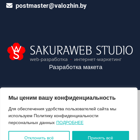
postmaster@valozhin.by
Разработка макета
Мы ценим вашу конфиденциальность
2024©VALOZHIN.BY - НОВОСТИ ВОЛОЖИНСКОГО РАЙОНА
Для обеспечения удобства пользователей сайта мы
используем Политику конфиденциальности
персональных данных
ПОДРОБНЕЕ
О ГАЗЕТЕ
ПОДПИСКА
Отклонить всё
Принять всё
КОНТАКТЫ