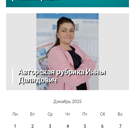
Авторская рубрика Инны
Далидович
Декабрь 2025
Пн
Вт
Ср
Чт
Пт
Сб
Вс
1
2
3
4
5
6
7