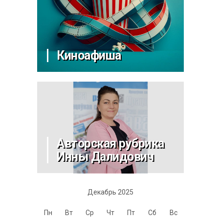
Киноафиша
Авторская рубрика
Инны Далидович
Декабрь 2025
Пн
Вт
Ср
Чт
Пт
Сб
Вс