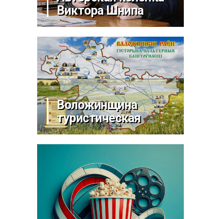
Виктора Шнипа
Воложинщина
туристическая