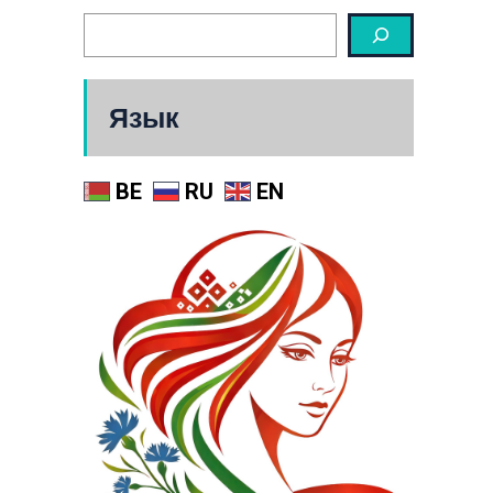
Язык
BE
RU
EN