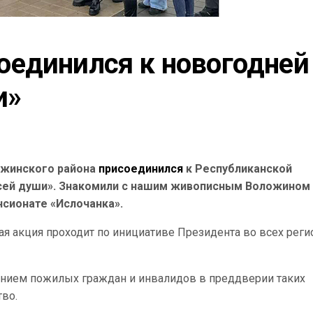
единился к новогодней 
и»
ожинского района
присоединился
к Республиканской
всей души». Знакомили с нашим живописным Воложином
нсионате «Ислочанка».
я акция проходит по инициативе Президента во всех реги
манием пожилых граждан и инвалидов в преддверии таких
тво.