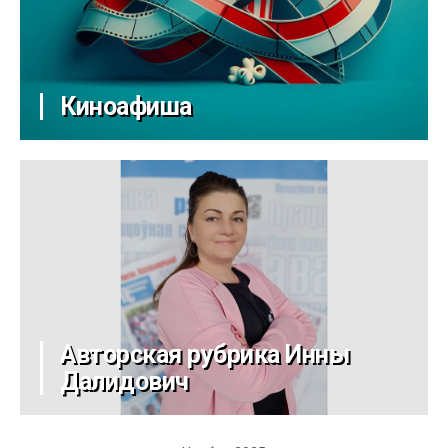
Киноафиша
Авторская рубрика Инны
Далидович