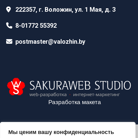
222357, г. Воложин, ул. 1 Мая, д. 3
8-01772 55392
postmaster@valozhin.by
Разработка макета
Мы ценим вашу конфиденциальность
2024©VALOZHIN.BY - НОВОСТИ ВОЛОЖИНСКОГО РАЙОНА