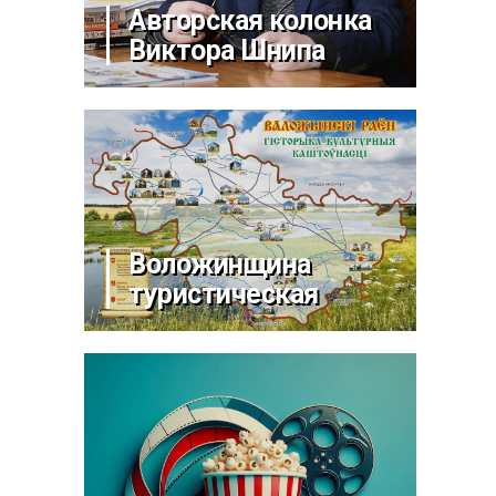
Авторская колонка
Виктора Шнипа
Воложинщина
туристическая