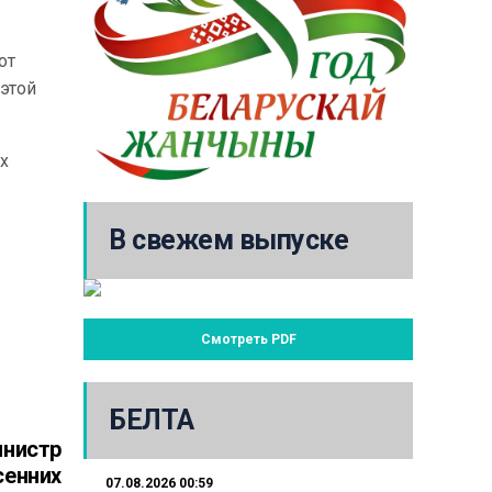
от
 этой
х
В свежем выпуске
Смотреть PDF
БЕЛТА
инистр
сенних
07.08.2026 00:59