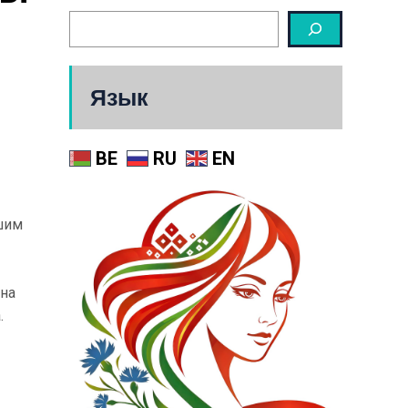
Язык
BE
RU
EN
шим
ена
.