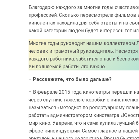
Благодарю каждого за многие годы счастливой
профессией. Сколько пересмотрела фильмов за
кинолентах находила для себя ответы и на св
какой категории людей будет интересен тот и
Многие годы руководит нашим коллективом 
человек и грамотный руководитель. Несмотря 
каждого работника, заботится о нас и беспокои
выполняемой работы это важно.
– Расскажите, что было дальше?
– В феврале 2015 года кинотеатры перешли на
через спутник, тяжелые коробки с кинопленк
называться «методист по репертуарному план
работать администратором кинотеатра «Юност
мир кино. Уверена, что и сама купила лучший 
сфере киноиндустрии. Самое главное в нашей р
зрителей, и нашего коллектива. Время быстрот