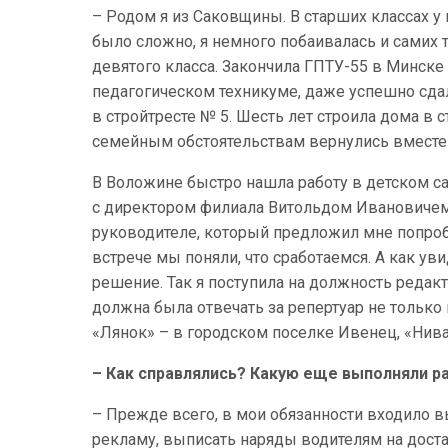
– Родом я из Саковщины. В старших классах у
было сложно, я немного побаивалась и самих 
девятого класса. Закончила ГПТУ-55 в Минске
педагогическом техникуме, даже успешно сда
в стройтресте № 5. Шесть лет строила дома в
семейным обстоятельствам вернулись вместе 
В Воложине быстро нашла работу в детском сад
с директором филиала Витольдом Ивановичем
руководителе, который предложил мне попро
встрече мы поняли, что сработаемся. А как у
решение. Так я поступила на должность редак
должна была отвечать за репертуар не только 
«Лянок» – в городском поселке Ивенец, «Нива
– Как справлялись? Какую еще выполняли р
– Прежде всего, в мои обязанности входило в
рекламу, выписать наряды водителям на дост