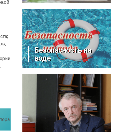
овой
ста;
ов,
Безопасность на
воде
тории
.
тера