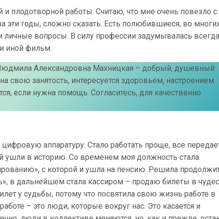
 и плодотворной работы. Считаю, что мне очень повезло с
 эти годы, сложно сказать. Есть полюбившиеся, во многи
ои личные вопросы. В силу профессии задумывалась всегда
ли иной фильм.
Людмила Александровна Махницкая – добрый, душевный
на свою занятость, интересуется здоровьем, настроением
тся, если нужна помощь. Согласитесь, для качественно
 цифровую аппаратуру. Стало работать проще, все передае
ой ушли в историю. Со временем моя должность стала
ированию», с которой и ушла на пенсию. Решила продолжи
ь», в дальнейшем стала кассиром – продаю билеты в чуде
билет у судьбы, потому что посвятила свою жизнь работе в
аботе – это люди, которые вокруг нас. Это касается и
ечно, люди в коллективе меняются, но, как и прежде, оста