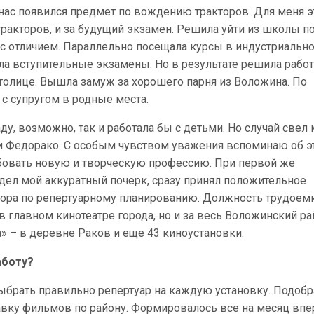
 нас появился предмет по вождению тракторов. Для меня э
тракторов, и за будущий экзамен. Решила уйти из школы п
 с отличием. Параллельно посещала курсы в индустриально
ла вступительные экзамены. Но в результате решила работ
 столице. Вышла замуж за хорошего парня из Воложина. По
с супругом в родные места.
у, возможно, так и работала бы с детьми. Но случай свел
 Федорако. С особым чувством уважения вспоминаю об э
бовать новую и творческую профессию. При первой же
видел мой аккуратный почерк, сразу принял положительное
тора по репертуарному планированию. Должность трудоемк
в главном кинотеатре города, но и за весь Воложинский ра
» – в деревне Раков и еще 43 киноустановки.
аботу?
ыбрать правильно репертуар на каждую установку. Подобр
авку фильмов по району. Формировалось все на месяц впе