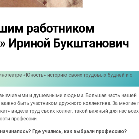
шим работником 
» Ириной Букштанович
инотеатре «Юность» историю своих трудовых будней и о
 отзывчивыми и душевными людьми. Большая часть нашей
к важно быть участником дружного коллектива. За многие 
т» видела труд своих коллег, такой важный для нас всех
ости профессии.
е начиналось? Где учились, как выбрали профессию?