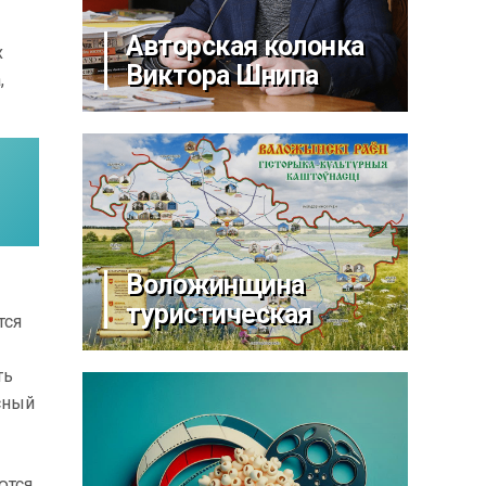
Авторская колонка
х
Виктора Шнипа
,
Воложинщина
туристическая
тся
ть
сный
ются