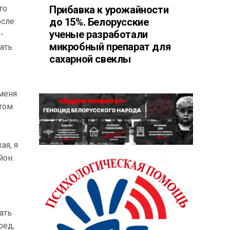
то
Прибавка к урожайности
до 15%. Белорусские
осле
ученые разработали
-
микробный препарат для
ать
сахарной свеклы
 меня
том
ая, я
йон:
ать
ред,