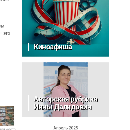
ем
– это
Киноафиша
Авторская рубрика
Инны Далидович
Апрель 2025
ая новость