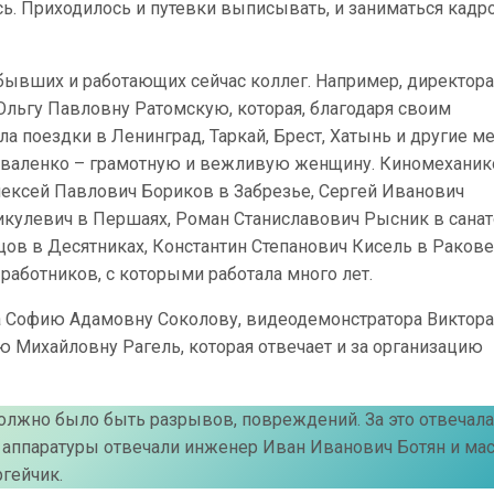
ь. Приходилось и путевки выписывать, и заниматься кадр
ывших и работающих сейчас коллег. Например, директора
Ольгу Павловну Ратомскую, которая, благодаря своим
 поездки в Ленинград, Таркай, Брест, Хатынь и другие ме
оваленко – грамотную и вежливую женщину. Киномеханик
лексей Павлович Бориков в Забрезье, Сергей Иванович
кулевич в Першаях, Роман Станиславович Рысник в сана
ов в Десятниках, Константин Степанович Кисель в Ракове
аботников, с которыми работала много лет.
а Софию Адамовну Соколову, видеодемонстратора Виктора
 Михайловну Рагель, которая отвечает и за организацию
олжно было быть разрывов, повреждений. За это отвечала
ь аппаратуры отвечали инженер Иван Иванович Ботян и мас
гейчик.