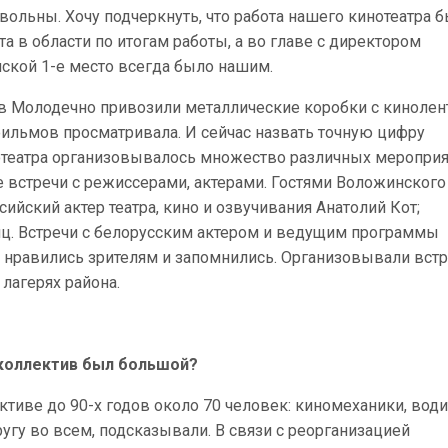
вольны. Хочу подчеркнуть, что работа нашего кинотеатра 
та в области по итогам работы, а во главе с директором
ской 1-е место всегда было нашим.
в Молодечно привозили металлические коробки с кинолен
фильмов просматривала. И сейчас назвать точную цифру
нотеатра организовывалось множество различных меропри
 встречи с режиссерами, актерами. Гостями Воложинского
сийский актер театра, кино и озвучивания Анатолий Кот;
чиц. Встречи с белорусским актером и ведущим программы
нравились зрителям и запомнились. Организовывали вст
лагерях района.
 коллектив был большой?
ективе до 90-х годов около 70 человек: киномеханики, води
угу во всем, подсказывали. В связи с реорганизацией