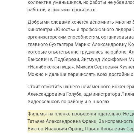
коллектив уменьшился, но работы не убавилос
работой, и фильмы проверять.
Добрыми словами хочется вспомнить многих б
кинотеатра «Юность» и профсоюзного лидера 
организаторским способностям, организовывала
главного бухгалтера Марию Александровну К
которые ответственно трудились на районе: А
Вансович в Подберези, Зигмунд Иосифович Ми
«Налибокская пуща», Михаил Сергеевич Кузнец
Можно и дальше перечислять всех достойных р
Стоит отметить нашего неизменного инженер
Александровича Голуба, администратора Лилию
видеосеансов по району и в школах.
Фильмы на пленке проверяли тщательно. Не д
Татьяна Александровна Франц. За исправност
Виктор Иванович Франц, Павел Яковлевич Сер