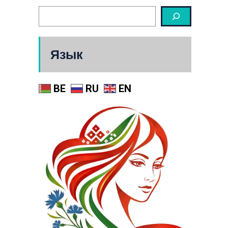
Язык
BE
RU
EN