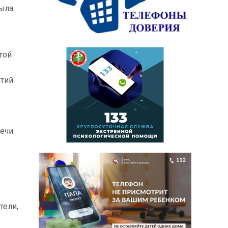
была
той
ятий
речи
тели,