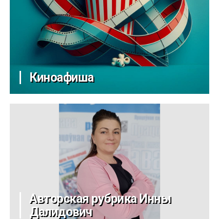
Киноафиша
Авторская рубрика Инны
Далидович