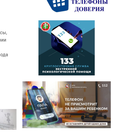
сы,
нии
рода