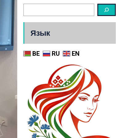
Язык
BE
RU
EN