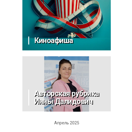
Киноафиша
Авторская рубрика
Инны Далидович
Апрель 2025