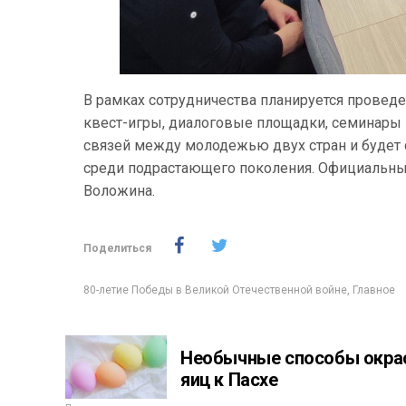
В рамках сотрудничества планируется провед
квест-игры, диалоговые площадки, семинары 
связей между молодежью двух стран и будет
среди подрастающего поколения. Официальный
Воложина.
Поделиться
80-летие Победы в Великой Отечественной войне
,
Главное
Необычные способы окра
яиц к Пасхе