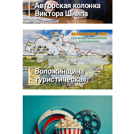
Авторская колонка
Виктора Шнипа
Воложинщина
туристическая