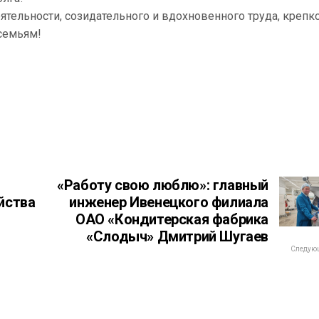
тельности, созидательного и вдохновенного труда, крепк
 семьям!
«Работу свою люблю»: главный
йства
инженер Ивенецкого филиала
ОАО «Кондитерская фабрика
«Слодыч» Дмитрий Шугаев
Следующ