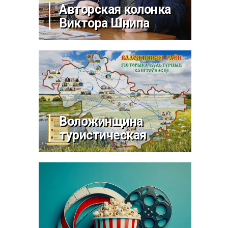
Авторская колонка
Виктора Шнипа
Воложинщина
туристическая