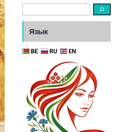
Язык
BE
RU
EN