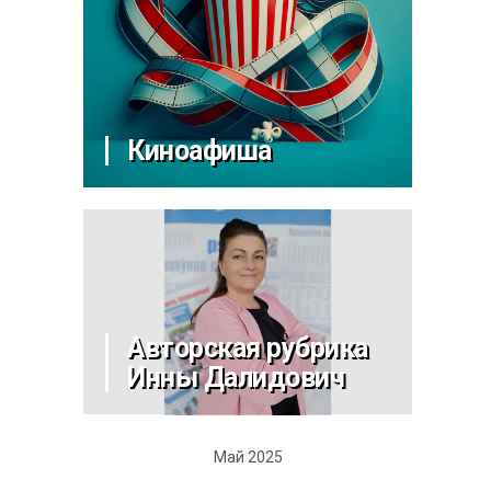
Киноафиша
Авторская рубрика
Инны Далидович
Май 2025