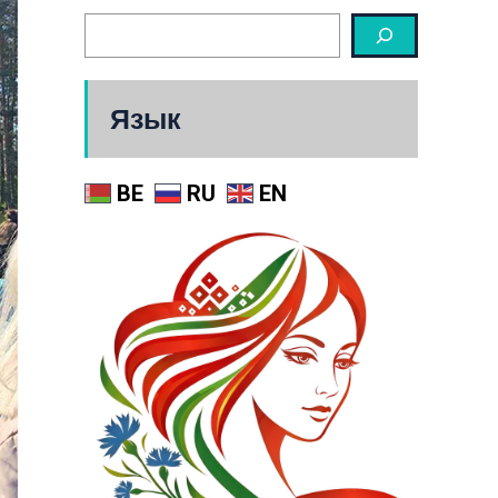
Язык
BE
RU
EN