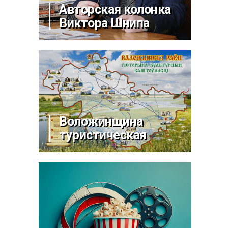
Авторская колонка
Виктора Шнипа
Воложинщина
туристическая