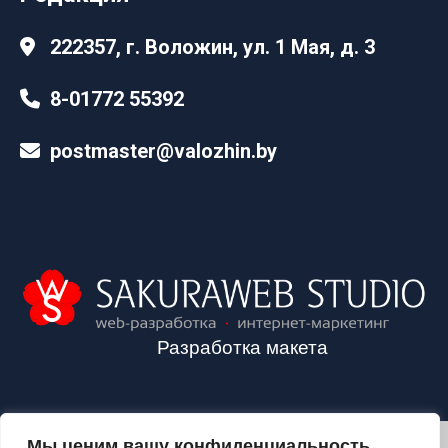
222357, г. Воложин, ул. 1 Мая, д. 3
8-01772 55392
postmaster@valozhin.by
Разработка макета
Мы ценим вашу конфиденциальность