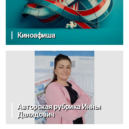
Киноафиша
Авторская рубрика Инны
Далидович