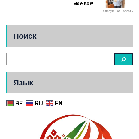
мое все!
Следующая новость
Поиск
Язык
BE
RU
EN