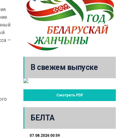
ия.
ние.
енный
ый
сса —
В свежем выпуске
Смотреть PDF
ого
БЕЛТА
07.08.2026 00:59