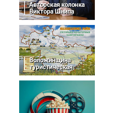
Авторская колонка
Виктора Шнипа
Воложинщина
туристическая