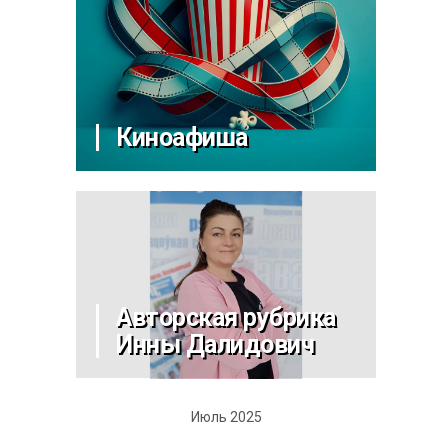
Киноафиша
Авторская рубрика
Инны Далидович
Июль 2025