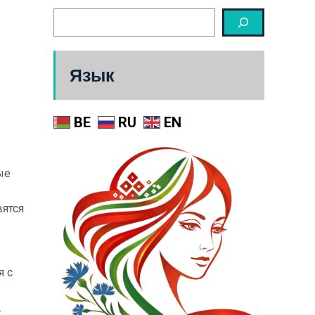
Язык
BE
RU
EN
ые
вятся
я с
.