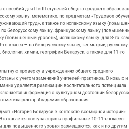
х пособий для II и III ступеней общего среднего образован
усскому языку, математике, по предметам «Трудовое обуче
служивающий труд», а также по испанскому языку (повыш
ия по белорусскому языку, французскому языку (повышенн
ку (повышенный уровень), испанскому языку. для 8-го кла
9-го класса — по белорусскому языку, геометрии, русскому
биологии, химии, географии Беларуси, а также для 11-го
опытную проверку в учреждениях общего среднего
ботаны с учетом замечаний учителей-практиков. В новых и
ание уделяется реализации воспитательного потенциала
включается информация о культурном достоянии белорусск
 отметила ректор Академии образования.
дмет «История Беларуси в контексте всемирной истории»
Это касается поступающих в профильные 10-11-е классы
ы для повышенного уровня размещаются, как и по другим