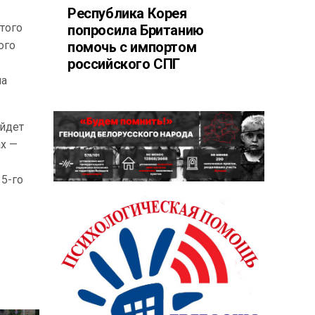
Республика Корея
того
попросила Британию
ого
помочь с импортом
российского СПГ
ла
ойдет
ах —
 5-го