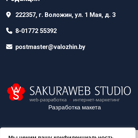
222357, г. Воложин, ул. 1 Мая, д. 3
8-01772 55392
postmaster@valozhin.by
Разработка макета
Мы ценим вашу конфиденциальность