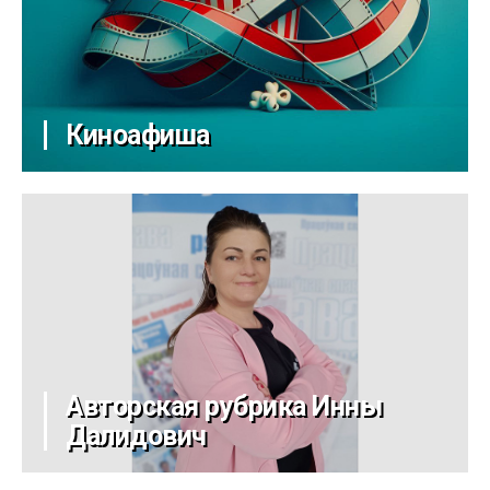
Киноафиша
Авторская рубрика Инны
Далидович