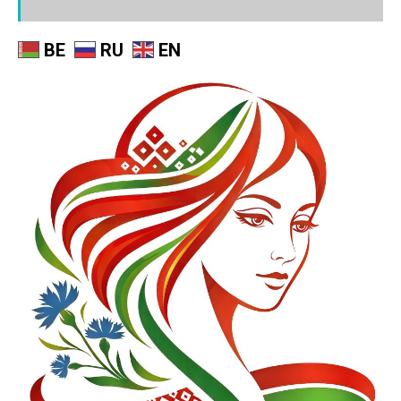
BE
RU
EN