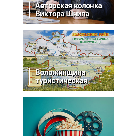
Авторская колонка
Виктора Шнипа
Воложинщина
туристическая