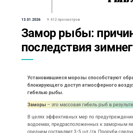
13.01.2026
412 просмотров
Замор рыбы: причин
последствия зимнег
Установившиеся морозы способствуют обра
блокирующего доступ атмосферного воздух
гибелью рыбы.
Заморы
– это массовая гибель рыб в результ
В целях эффективных мер по предупреждению
водоемах, предрасположенных к заморным явл
среднем составляет 3-5 шт./га. Проруби следу