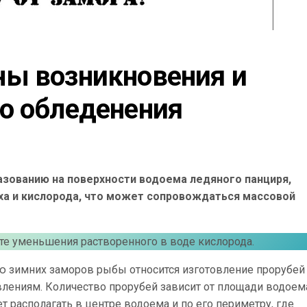
ы возникновения и 
о обледенения
зованию на поверхности водоема ледяного панциря,
а и кислорода, что может сопровождаться массовой
ате уменьшения растворенного в воде кислорода.
 зимних заморов рыбы относится изготовление прорубей
ениям. Количество прорубей зависит от площади водоема
ет располагать в центре водоема и по его периметру, где