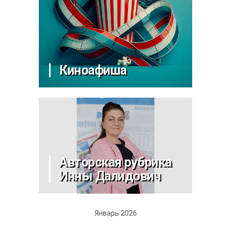
Киноафиша
Авторская рубрика
Инны Далидович
Январь 2026