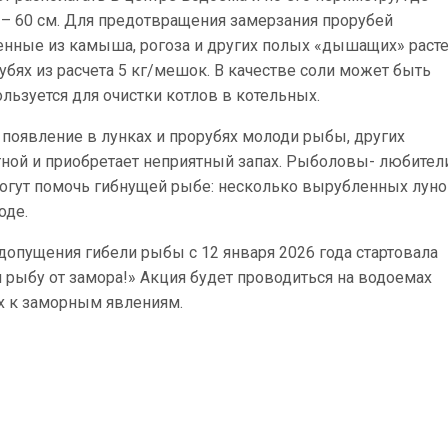
 – 60 см. Для предотвращения замерзания прорубей
ленные из камыша, рогоза и других полых «дышащих» раст
бях из расчета 5 кг/мешок. В качестве соли может быть
льзуется для очистки котлов в котельных.
появление в лунках и прорубях молоди рыбы, других
утной и приобретает неприятный запах. Рыболовы- любители
могут помочь гибнущей рыбе: несколько вырубленных луно
оде.
опущения гибели рыбы с 12 января 2026 года стартовала
 рыбу от замора!» Акция будет проводиться на водоемах
х к заморным явлениям.