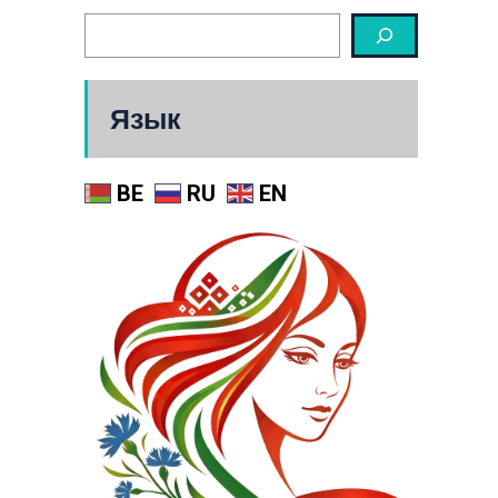
Язык
BE
RU
EN