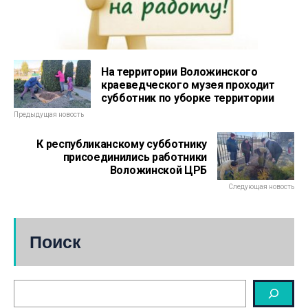
На территории Воложинского
краеведческого музея проходит
субботник по уборке территории
Предыдущая новость
К республиканскому субботнику
присоединились работники
Воложинской ЦРБ
Следующая новость
Поиск