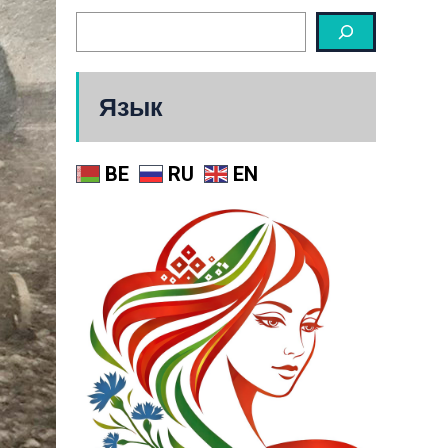
Язык
BE
RU
EN