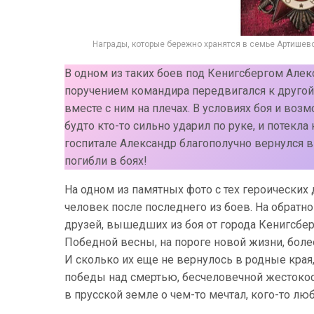
Награды, которые бережно хранятся в семье Артишев
В одном из таких боев под Кенигсбергом Алекс
поручением командира передвигался к другой 
вместе с ним на плечах. В условиях боя и возм
будто кто-то сильно ударил по руке, и потекл
госпитале Александр благополучно вернулся в 
погибли в боях!
На одном из памятных фото с тех героических
человек после последнего из боев. На обратн
друзей, вышедших из боя от города Кенигсберга
Победной весны, на пороге новой жизни, боле
И сколько их еще не вернулось в родные края,
победы над смертью, бесчеловечной жестоко
в прусской земле о чем-то мечтал, кого-то люб