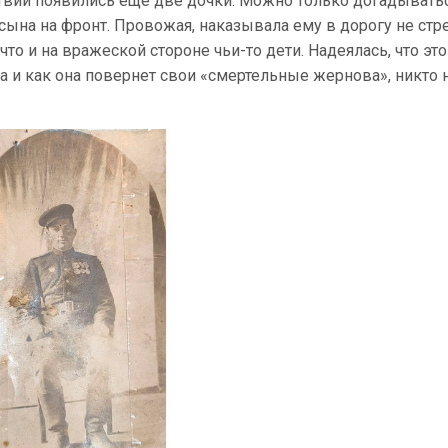
ствии появились еще две дочки. Можно только догадыватьс
сына на фронт. Провожая, наказывала ему в дорогу не стр
что и на вражеской стороне чьи-то дети. Надеялась, что это
йна и как она повернет свои «смертельные жернова», никто 