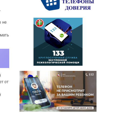
,
р не
 мать
й
ет от
й