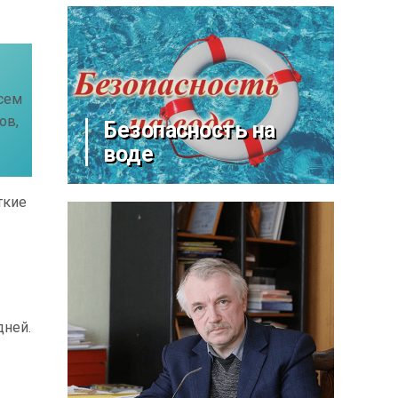
всем
ов,
Безопасность на
воде
ткие
дней.