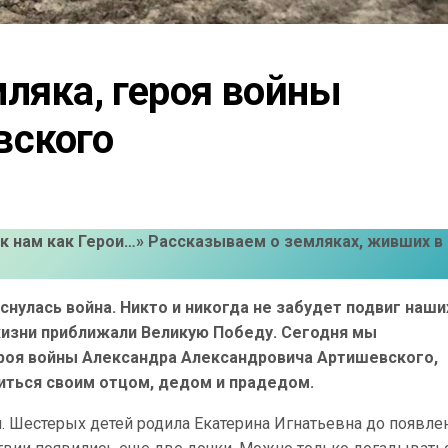
ляка, героя войны 
вского
 к нам как Герои…» Рассказываем о земляках, живших в
снулась война. Никто и никогда не забудет подвиг наши
жизни приближали Великую Победу. Сегодня мы
ероя войны Александра Александровича Артишевского,
иться своим отцом, дедом и прадедом.
 Шестерых детей родила Екатерина Игнатьевна до появле