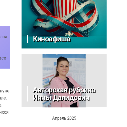
ался
Киноафиша
все
Авторская рубрика
ануне
Инны Далидович
ле.
а
ихся
Апрель 2025