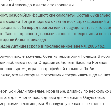
рошел Александр вместе с товарищами.
ронт, разбомбили фашистские самолеты. Состав буквально
сле высадки. Тогда впервые охватил всех страх щемящий и
аскрыть себя перед врагом или от ощущения того, что со
но. Такого страшного, вспыхивающего от взрывов и пожар
 видели больше никогда.
андра Артишевского в послевоенное время, 2006 год
олучил после тяжелых боев на территории Польши. В коро
ли любимые песни. Старший лейтенант Василий Роганов,
оенное время, играл на трофейной гармони. Любил
важно, что некоторые фотоснимки сохранились и до наших
берг. Бои были тяжелые, кровавые, длились по несколько 
ство, а для многих последними днями жизни. Ощущалась
 морскими пехотинцами. В воздухе уже пахло не только