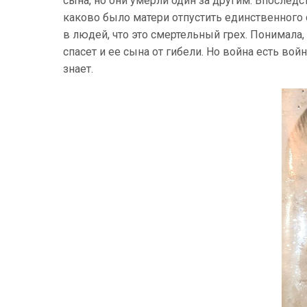
сына, но они умерли один за другим. Впослед
каково было матери отпустить единственного 
в людей, что это смертельный грех. Понимала, 
спасет и ее сына от гибели. Но война есть во
знает.