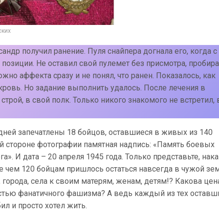
ских
андр получил ранение. Пуля снайпера догнала его, когда с
позиции. Не оставил свой пулемет без присмотра, пробир
ожно аффекта сразу и не понял, что ранен. Показалось, как
а кровь. Но задание выполнить удалось. После лечения в
строй, в свой полк. Только никого знакомого не встретил, 
 дней запечатлены 18 бойцов, оставшиеся в живых из 140
ой стороне фотографии памятная надпись: «Память боевых
». И дата – 20 апреля 1945 года. Только представьте, нак
е чем 120 бойцам пришлось остаться навсегда в чужой зем
 города, села к своим матерям, женам, детям!? Какова цен
стью фанатичного фашизма? А ведь каждый из тех оставш
ил и просто хотел жить.