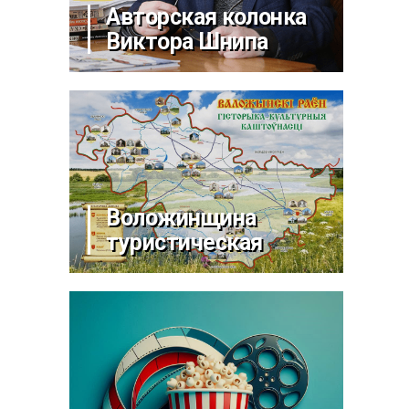
Авторская колонка
Виктора Шнипа
Воложинщина
туристическая