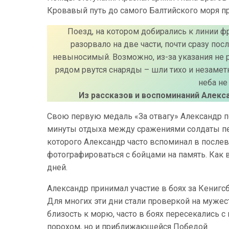
Кровавый путь до самого Балтийского моря п
Поезд, на котором добирались к линии ф
разорвало на две части, почти сразу по
невыносимый. Возможно, из-за указания не р
рядом рвутся снаряды – шли тихо и незамет
неба не
Из рассказов и воспоминаний Алекс
Свою первую медаль «За отвагу» Александр п
минуты отдыха между сражениями солдаты пе
которого Александр часто вспоминал в послев
фотографироваться с бойцами на память. Как 
дней.
Александр принимал участие в боях за Кенигс
Для многих эти дни стали проверкой на муже
близость к морю, часто в боях пересекались с
порохом, но и приближающейся Победой.