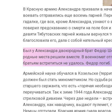
В Красную армию Александра призвали в начал
воевать отправились еще восемь парней. Пер
гадалке, где все, кроме Александра, узнают 
поверил предсказанию о смерти на поле боя и
девяти Тябутовских парней живым вернулся то
благословила его, дала с собой нательный кр
Был у Александра двоюродный брат Федор Ше
родные места решили вместе. В военкомат о
братьям встретиться не удалось. Федор погиб.
Армейской науке обучался в Козельске (терри
должен был стать минометчиком. Но судьба ра
старшего сержанта, что есть «горячая необхо
переучиваться. Так к зиме 1944 года Алексан
стрелковой дивизии. Через две недели – встр
Александру, как наводчику, выдают пулемет, г
Немцы отступали. Красная армия гнала враго