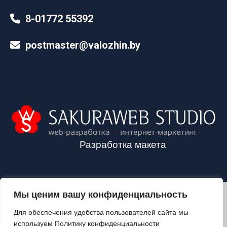
8-01772 55392
postmaster@valozhin.by
Разработка макета
Мы ценим вашу конфиденциальность
2024©VALOZHIN.BY - НОВОСТИ ВОЛОЖИНСКОГО РАЙОНА
Для обеспечения удобства пользователей сайта мы
используем Политику конфиденциальности