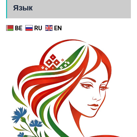
Язык
BE
RU
EN