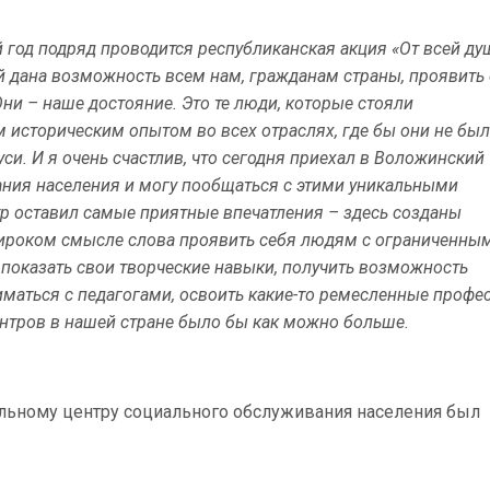
й год подряд проводится республиканская акция «От всей ду
ей дана возможность всем нам, гражданам страны, проявить
Они – наше достояние. Это те люди, которые стояли
м историческим опытом во всех отраслях, где бы они не бы
си. И я очень счастлив, что сегодня приехал в Воложинский
ния населения и могу пообщаться с этими уникальными
нтр оставил самые приятные впечатления – здесь созданы
широком смысле слова проявить себя людям с ограниченны
показать свои творческие навыки, получить возможность
иматься с педагогами, освоить какие-то ремесленные профе
центров в нашей стране было бы как можно больше.
льному центру социального обслуживания населения был