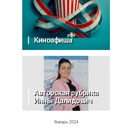
Киноафиша
Авторская рубрика
Инны Далидович
Январь 2024