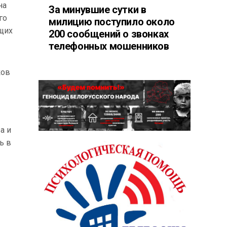
на
За минувшие сутки в
го
милицию поступило около
щих
200 сообщений о звонках
телефонных мошенников
ков
а и
ь в