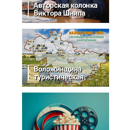
Авторская колонка
Виктора Шнипа
Воложинщина
туристическая