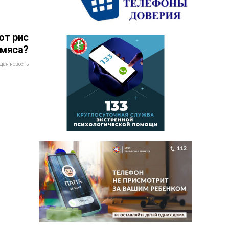
ют рис
 мяса?
ая новость