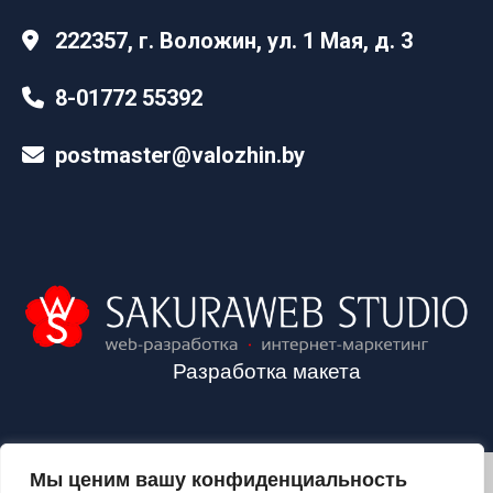
222357, г. Воложин, ул. 1 Мая, д. 3
8-01772 55392
postmaster@valozhin.by
Разработка макета
Мы ценим вашу конфиденциальность
2024©VALOZHIN.BY - НОВОСТИ ВОЛОЖИНСКОГО РАЙОНА