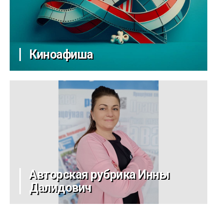
Киноафиша
Авторская рубрика Инны
Далидович