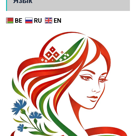
Язык
BE
RU
EN