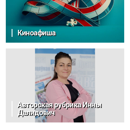
Киноафиша
Авторская рубрика Инны
Далидович