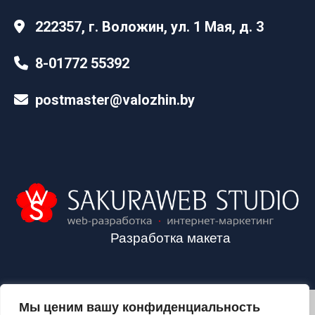
222357, г. Воложин, ул. 1 Мая, д. 3
8-01772 55392
postmaster@valozhin.by
Разработка макета
Мы ценим вашу конфиденциальность
2024©VALOZHIN.BY - НОВОСТИ ВОЛОЖИНСКОГО РАЙОНА