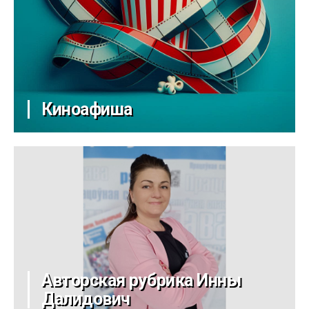
Киноафиша
Авторская рубрика Инны
Далидович