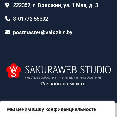
222357, г. Воложин, ул. 1 Мая, д. 3
8-01772 55392
postmaster@valozhin.by
Разработка макета
Мы ценим вашу конфиденциальность
2024©VALOZHIN.BY - НОВОСТИ ВОЛОЖИНСКОГО РАЙОНА