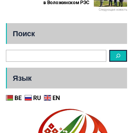
в Воложинском РЭС
Следующая новость
Поиск
Язык
BE
RU
EN