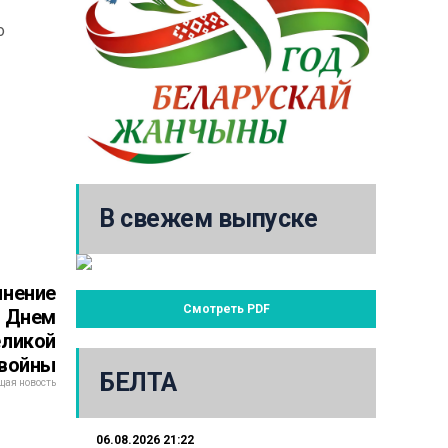
о
В свежем выпуске
инение
Смотреть PDF
с Днем
еликой
 войны
БЕЛТА
ая новость
06.08.2026 21:22