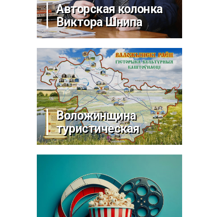
Авторская колонка
Виктора Шнипа
Воложинщина
туристическая