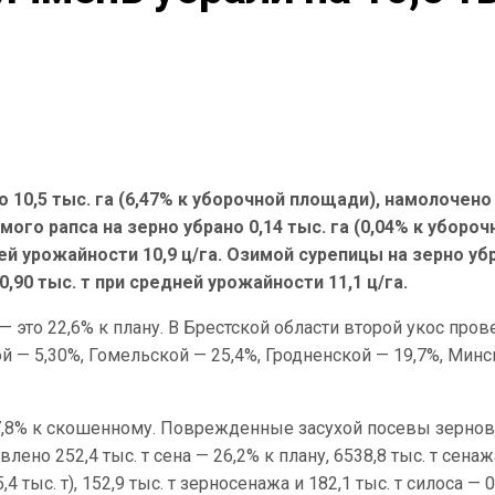
 10,5 тыс. га (6,47% к уборочной площади), намолочено 
мого рапса на зерно убрано 0,14 тыс. га (0,04% к убороч
ей урожайности 10,9 ц/га. Озимой сурепицы на зерно уб
 0,90 тыс. т при средней урожайности 11,1 ц/га.
— это 22,6% к плану. В Брестской области второй укос про
й — 5,30%, Гомельской — 25,4%, Гродненской — 19,7%, Минс
т 77,8% к скошенному. Поврежденные засухой посевы зерно
влено 252,4 тыс. т сена — 26,2% к плану, 6538,8 тыс. т сена
тыс. т), 152,9 тыс. т зерносенажа и 182,1 тыс. т силоса — 0