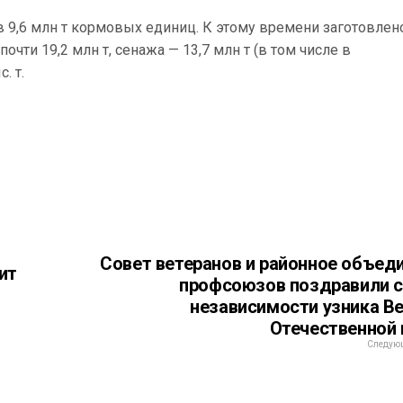
ав 9,6 млн т кормовых единиц. К этому времени заготовлен
почти 19,2 млн т, сенажа — 13,7 млн т (в том числе в
. т.
Совет ветеранов и районное объед
ит
профсоюзов поздравили 
независимости узника В
Отечественной
Следующ