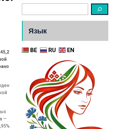
Язык
BE
RU
EN
45,2
ной
рано
веден
кой
вых
жа —
,95%.