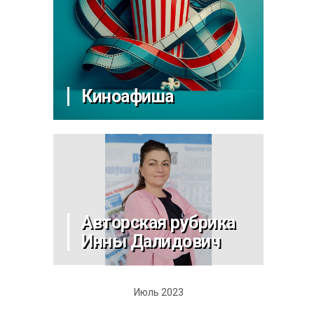
Киноафиша
Авторская рубрика
Инны Далидович
Июль 2023