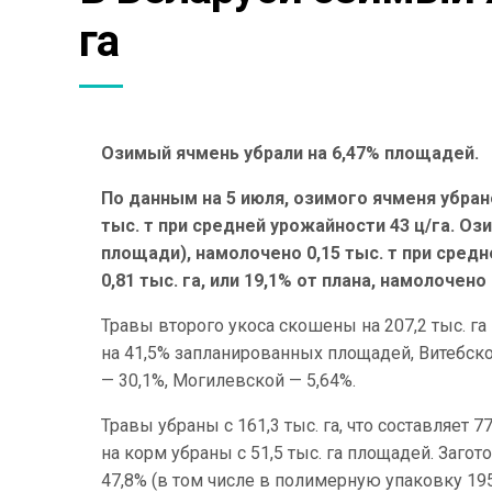
га
Озимый ячмень убрали на 6,47% площадей.
По данным на 5 июля, озимого ячменя убрано
тыс. т при средней урожайности 43 ц/га. Ози
площади), намолочено 0,15 тыс. т при средн
0,81 тыс. га, или 19,1% от плана, намолочено
Травы второго укоса скошены на 207,2 тыс. га 
на 41,5% запланированных площадей, Витебско
— 30,1%, Могилевской — 5,64%.
Травы убраны с 161,3 тыс. га, что составляе
на корм убраны с 51,5 тыс. га площадей. Загото
47,8% (в том числе в полимерную упаковку 195,4 