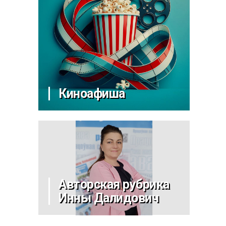
Киноафиша
Авторская рубрика
Инны Далидович