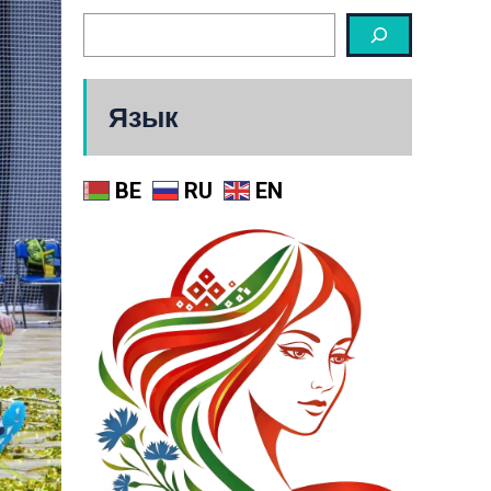
Язык
BE
RU
EN