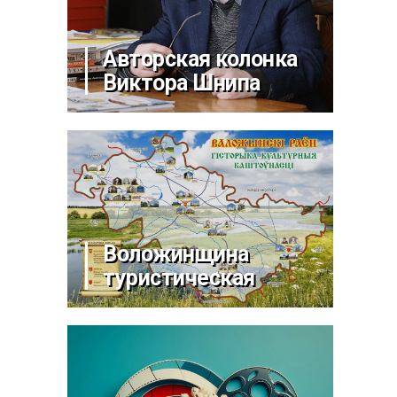
Авторская колонка
Виктора Шнипа
Воложинщина
туристическая