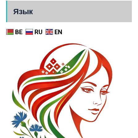
Язык
BE
RU
EN