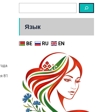
Язык
BE
RU
EN
ода.
я 81