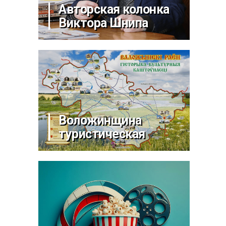
Авторская колонка
Виктора Шнипа
Воложинщина
туристическая