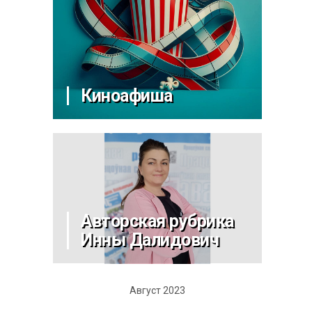
Киноафиша
Авторская рубрика
Инны Далидович
Август 2023