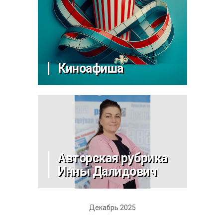
Киноафиша
Авторская рубрика
Инны Далидович
Декабрь 2025