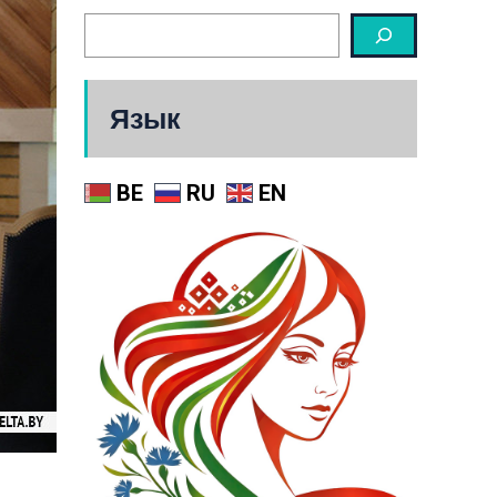
Язык
BE
RU
EN