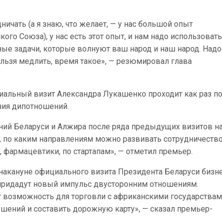
ничать (а я знаю, что желает, — у нас большой опыт
ого Союза), у нас есть этот опыт, и нам надо использовать
ные задачи, которые волнуют ваш народ и наш народ. Надо
ельзя медлить, время такое», — резюмировал глава
циальный визит Александра Лукашенко проходит как раз п
ения дипотношений.
ний Беларуси и Алжира после ряда предыдущих визитов н
 по каким направлениям можно развивать сотрудничество
 фармацевтики, по стартапам», — отметил премьер.
накануне официального визита Президента Беларуси бизн
 придадут новый импульс двусторонним отношениям.
т возможность для торговли с африканскими государствам
шений и составить дорожную карту», — сказал премьер-