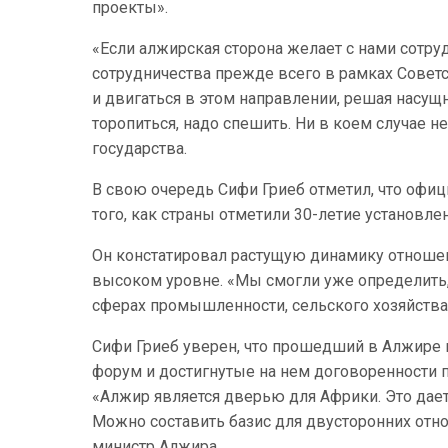
проекты».
«Если алжирская сторона желает с нами сотруд
сотрудничества прежде всего в рамках Советск
и двигаться в этом направлении, решая насущ
торопиться, надо спешить. Ни в коем случае н
государства.
В свою очередь Сифи Гриеб отметил, что офи
того, как страны отметили 30-летие установл
Он констатировал растущую динамику отноше
высоком уровне. «Мы смогли уже определить,
сферах промышленности, сельского хозяйства,
Сифи Гриеб уверен, что прошедший в Алжире 
форум и достигнутые на нем договоренности
«Алжир является дверью для Африки. Это дае
Можно составить базис для двусторонних отно
министр Алжира.