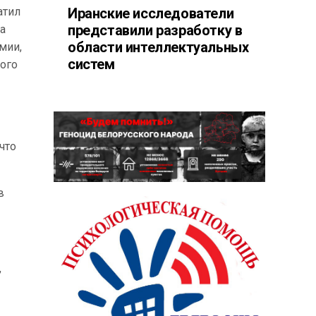
атил
Иранские исследователи
представили разработку в
на
области интеллектуальных
мии,
систем
ного
что
в
,