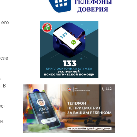
 его
осле
а
. В
ес-
и.