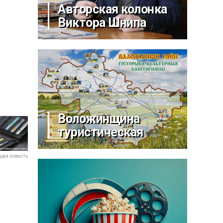
Авторская колонка
Виктора Шнипа
Воложинщина
туристическая
ая новость