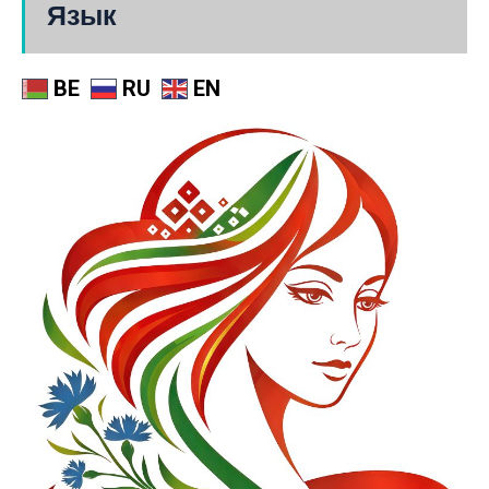
Язык
BE
RU
EN