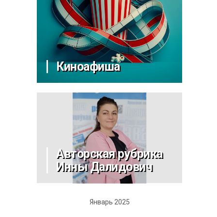
Киноафиша
Авторская рубрика
Инны Далидович
Январь 2025