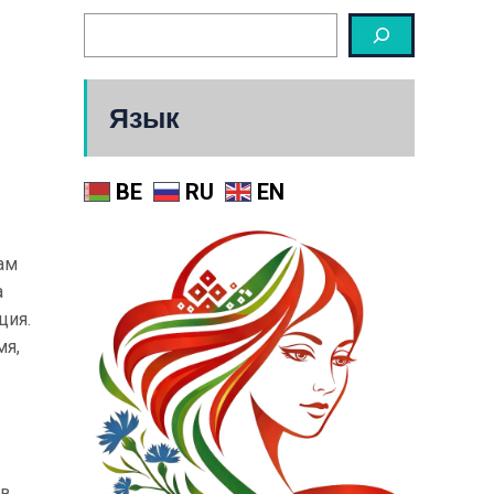
Язык
BE
RU
EN
ам
а
ция.
мя,
 в