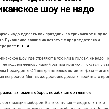
иканское шоу не надо
уси надо сделать как праздник, американское шоу не
др Лукашенко заявил на встрече с председателями
передает
БЕЛТА.
канское шоу, где стреляют в ухо или в голову, не надо. Н
 не подставлялись лишний раз под критику, — сказал глав
м Президента. С 1 января началась активная фаза — агита
я непростое. Мы так же достойно должны пройти это вре
ризвал за темой выборов не забывать о главном
об организации выборов. Я знаю, что вы — люди опытные.
зидента знаете, как проводить выборы, что делать. Но ни