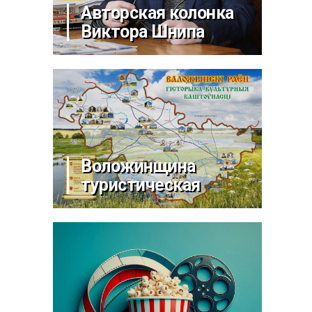
Авторская колонка
Виктора Шнипа
Воложинщина
туристическая